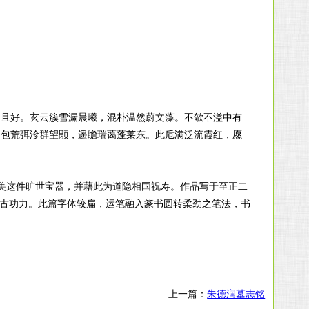
端且好。玄云簇雪漏晨曦，混朴温然蔚文藻。不欹不溢中有
。包荒弭沴群望颙，遥瞻瑞蔼蓬莱东。此卮满泛流霞红，愿
赞美这件旷世宝器，并藉此为道隐相国祝寿。作品写于至正二
师古功力。此篇字体较扁，运笔融入篆书圆转柔劲之笔法，书
上一篇：
朱德润墓志铭