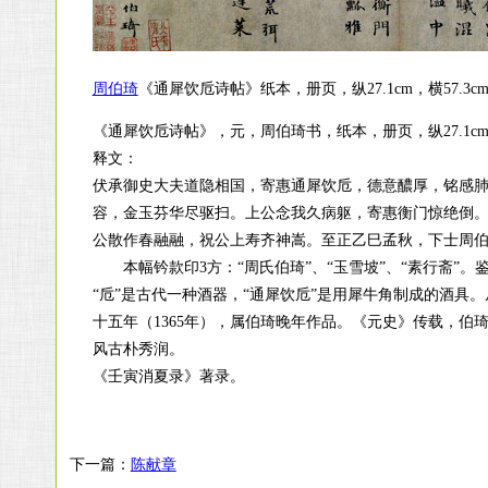
周伯琦
《通犀饮卮诗帖》纸本，册页，纵27.1cm，横57.3
《通犀饮卮诗帖》，元，周伯琦书，纸本，册页，纵27.1cm，
释文：
伏承御史大夫道隐相国，寄惠通犀饮卮，德意醲厚，铭感
容，金玉芬华尽驱扫。上公念我久病躯，寄惠衡门惊绝倒
公散作春融融，祝公上寿齐神嵩。至正乙巳孟秋，下士周
本幅钤款印3方：“周氏伯琦”、“玉雪坡”、“素行斋”。
“卮”是古代一种酒器，“通犀饮卮”是用犀牛角制成的酒具
十五年（1365年），属伯琦晚年作品。《元史》传载，
风古朴秀润。
《壬寅消夏录》著录。
下一篇：
陈献章