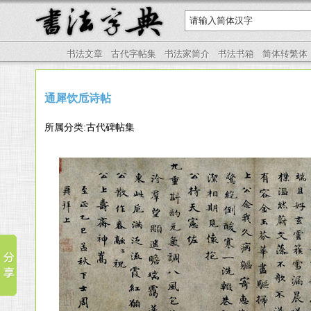
书法文章
古代字帖集
书法家简介
书法书箱
简体转繁体
通犀饮卮诗帖
所属分类:古代碑帖集