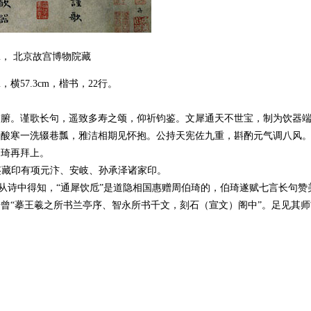
cm， 北京故宫博物院藏
横57.3cm，楷书，22行。
肺腑。谨歌长句，遥致多寿之颂，仰祈钧鉴。文犀通天不世宝，制为饮器
。酸寒一洗辍巷瓢，雅洁相期见怀抱。公持天宪佐九重，斟酌元气调八风
伯琦再拜上。
鉴藏印有项元汴、安岐、孙承泽诸家印。
。从诗中得知，“通犀饮卮”是道隐相国惠赠周伯琦的，伯琦遂赋七言长句
伯琦曾“摹王羲之所书兰亭序、智永所书千文，刻石（宣文）阁中”。足见其