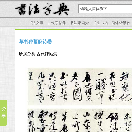
书法文章
古代字帖集
书法家简介
书法书箱
简体转繁体
草书种蓖麻诗卷
所属分类:古代碑帖集