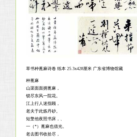
草书种蓖麻诗卷 纸本 25.3x428厘米 广东省博物馆藏
种蓖麻
山渠面面拥蓖麻，
锁尽东风一院花。
江上行人迷指顾，
老夫于此炼丹砂。
短檠他夜照书床，、
一（*）蓖麻也借光。
老去图书收拾尽，