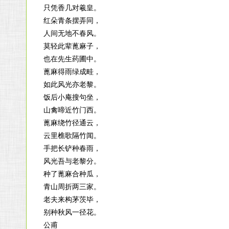
只凭香几对羲皇。
红朵青条摆弄同，
人间无地不春风。
莫轻此辈蓖麻子，
也在先生药圃中。
蓖麻得雨绿成畦，
如此风光亦老黎。
饭后小庵搜句坐，
山禽啼近竹门西。
蓖麻绕竹径通云，
云里樵歌隔竹闻。
手把长铲种春雨，
风光吾与老黎分。
种了蓖麻合种瓜，
青山周折两三家。
老夫来构茅茨毕，
别种秋风一径花。
公甫