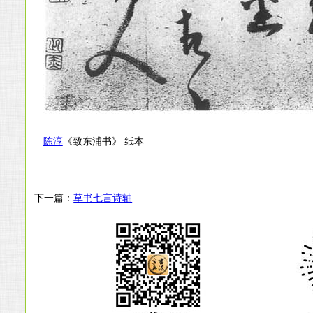
陈淳
《致东浦书》 纸本
下一篇：
草书七言诗轴