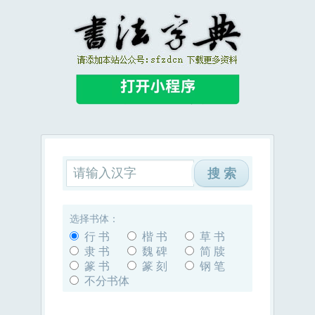
选择书体：
行 书
楷 书
草 书
隶 书
魏 碑
简 牍
篆 书
篆 刻
钢 笔
不分书体