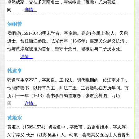
卓然成家，交往多东南名士，与侯峒曾（雍瞻）尤为莫逆，
同
详情...
侯峒曾
侯峒曾(1591-1645)明末学者。字豫瞻。嘉定(今属上海)人。天启
进士。曾任浙江参政。弘光元年（1645年）嘉定民众起义抗清，
他与黄淳耀被推为首领，坚守十余日。城破后与二子没水死。
详情...
韩道亨
韩道亨生卒不详，字颖泉。工书法。明代晚期的一位江南才子，
他能诗善书，以行草为主，师法二王。主要活动在万历年间。万
历四十一年（1613）尝书李白蜀道难卷，张君度补图。万历
四
详情...
黄姬水
黄姬水（1509-1574）初名道中，字致甫，后更名姬水，字志淳、
又字淳父,长洲（江苏吴县）人。幼敏，尝随其父五岳山人省曾出