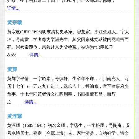
姓蔡，生于明嘉靖二十四年（1545年）。大师幼结佛缘，
详情...
黄宗羲
黄宗羲(1610-1695)明末清初史学家、思想家。浙江余姚人。字太
冲，号南雷，学者尊为梨洲先生。其父因东林党狱被阉党迫害而
死。崇祯帝即位，宗羲赴京为父鸣冤，被许为“忠臣孤子
&rdq
详情...
黄辉
黄辉字平倩，一字昭素，号慎轩。生卒年不详，四川南充人。万
历十七年（一五八九）进士，选庶吉士，授编修，官至詹事府少
詹事。十七年同馆者诗文推陶周望，书画推董其昌，而辉
之
详情...
黄淳耀
黄淳耀（1605-1645）初名金耀，字蕴生，一字松厓，号陶庵，又
号水镜居士。嘉定（今属上海）人。家世清贫，自幼好学，诗文