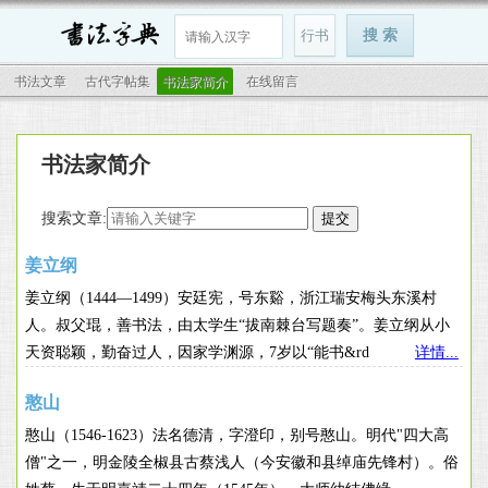
书法文章
古代字帖集
书法家简介
在线留言
书法家简介
搜索文章:
姜立纲
姜立纲（1444—1499）安廷宪，号东谿，浙江瑞安梅头东溪村
人。叔父琨，善书法，由太学生“拔南棘台写题奏”。姜立纲从小
天资聪颖，勤奋过人，因家学渊源，7岁以“能书&rd
详情...
憨山
憨山（1546-1623）法名德清，字澄印，别号憨山。明代"四大高
僧"之一，明金陵全椒县古蔡浅人（今安徽和县绰庙先锋村）。俗