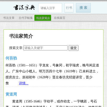
书法文章
古代字帖集
书法家简介
在线留言
书法家简介
搜索文章:
何吾驺
何吾驺（1581—1651）字龙友，号象冈，初字瑞虎，晚号闲足道
人。广东中山小榄人。明万历四十七年（1619年）己未科进土，
授庶吉士。祟祯初年（1628年）晋左春坊充经筵讲官，晋少
詹
详情...
黄道周
黄道周（1585-1646）字幼平，或作幼玄，一字螭若，号石