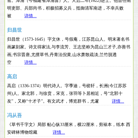
斋。漳浦（今福建省漳浦县）人。天启二年(1622)进士。他曾任南
明吏部、兵部尚书，积极招募义兵，抵御清军南进，不幸兵败
被
详情...
归昌世
归昌世（1573-1645）字文休，号假庵，江苏昆山人。明末著名书
画篆刻家。诗文得家法,与李流芳、王志坚称为昆山三才子,亦善书
画,书宗晋唐,尤擅草书,丹青法倪黄,山水萧散疏淡;兰竹脱透
空
详情...
高启
高启（1336-1374）明代诗人。字季迪，号槎轩，长洲(今江苏苏
州)人。家北郭，与徐贲，宋克，张羽等卜居相近，号“北郭十
友”，又称“十才子”。有文武才，博览群书，尤邃
详情...
冯从吾
《草书千字文》局部 帖心纵33厘米，横22厘米，剪裱本，纸本 西
安碑林博物馆藏
详情...