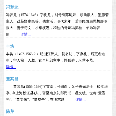
冯梦龙
冯梦龙（1574-1646）字犹龙，别号有苏词奴、顾曲散人、墨戆斋
主人、茂苑野史民等。他生活于明代末年，受市民阶层思想影响
很大，善于诗文，才华横溢，和他的哥哥冯梦桂，弟弟冯梦
熊
详情...
丰坊
丰坊（1492-1563？）明浙江鄞人。初名坊，字存礼，后更名道
生，字人翁，人叔。官至礼部主事，性孤僻，玩世不恭。
详情...
董其昌
董其昌(1555-1636)字玄宰，号思白，又号香光居士，松江华
亭( 今上海松江县)人，官至南京礼部尚书，谥文敏。世称“董香
光”、“董文敏”、“董华亭”，在明末以
详情...
陈芹