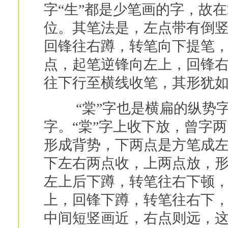
字“生”都是少笔画的字，故
位。其笔法是，左点带有倒
回锋往右蹲，转笔向下提笔
点，起笔逆锋向左上，回锋
往下行至横线收笔，其形犹如
“棠”字也是横扁的纵势字，
字。“棠”字上收下放，曾字
形成背势，下两点是方笔成
下左右两点收，上两点放，
左上后下蹲，转笔往右下顿
上，回锋下蹲，转笔往右下
中间短竖画近，右点则远，