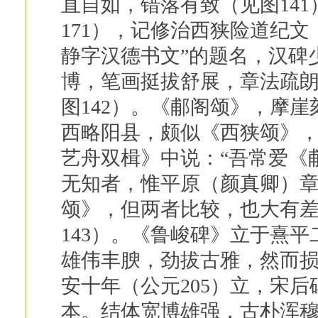
直自如，错落有致（见图14
171），记修治西狭险道纪
静字汉德书文”的题名，汉碑
博，笔画挺拔舒展，章法疏
图142）。《郙阁颂》，摩崖
西略阳县，颇似《西狭颂》
艺舟双楫》中说：“吾常爱《
无知者，惟平原（颜真卿）章
颂》，但两者比较，也大有
143）。《鲁峻碑》立于熹平
雄伟丰腴，劲拔古雅，然而损
安十年（公元205）立，宋
本。结体宽博雄强，古朴浑穆