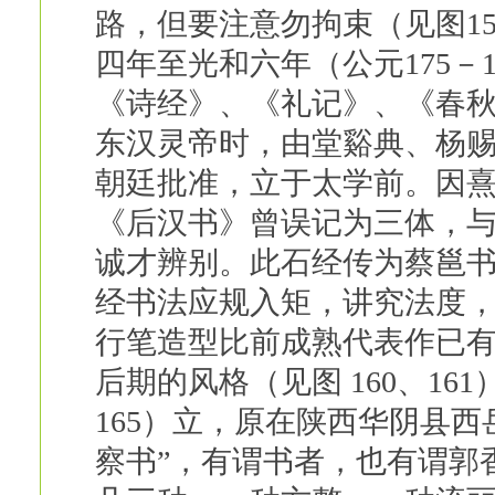
路，但要注意勿拘束（见图15
四年至光和六年（公元175－
《诗经》、《礼记》、《春
东汉灵帝时，由堂谿典、杨
朝廷批准，立于太学前。因
《后汉书》曾误记为三体，
诚才辨别。此石经传为蔡邕
经书法应规入矩，讲究法度
行笔造型比前成熟代表作已
后期的风格（见图 160、1
165）立，原在陕西华阴县
察书”，有谓书者，也有谓郭