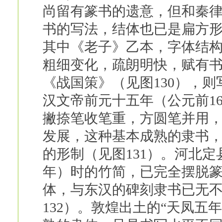
尚留有篆书的遗意，但和秦
书的写法，结体也已是扁方
其中《老子》乙本，字体结
粗细变化，疏朗明快，赋有书
《战国策》（见图130），
汉文帝前元十五年（公元前1
撇捺笔收笔重，方圆笔并用
发展，这种基本成熟的隶书
的形制（见图131）。河北定
年）时的竹简，已完全摆脱
体，与东汉的碑刻隶书已无
132）。敦煌出土的“天凤五