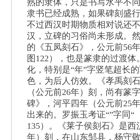
熟的隶体，只是书写水平不同
隶书已经成熟，如果碑刻盛
不过西汉时期物质相对说还
汉，立碑的习俗尚未形成。
的《五凤刻石》，公元前56
图122），也是篆隶的过渡
化，特别是“年”字竖笔超长
色，为后人仿效。《孝禹刻
（公元前26年）刻，尚有篆字
碑》，河平四年（公元前25
出来的。罗振玉考证“”字同
135）。《莱子侯刻石》是西
年）刻，在山东邹县，杨守