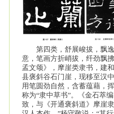
第四类，舒展峻拔，飘逸洒
意，笔画方折峭拔，纤劲飘
孟文颂》，摩崖类隶书，建和
县褒斜谷石门崖，现移至汉
用笔圆劲自然，含蓄蕴藉，
称为“隶中草书”。《金石萃编
致，与《开通褒斜道》摩崖
汉人杰作。”杨守敬说：“其