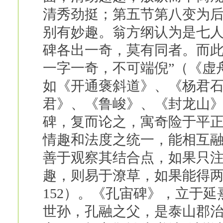
清秀劲挺；第五节第八变为
别有妙趣。翁方纲认为是七人
碑各出一奇，莫有同者。而
一字一奇，不可端倪”（《虚
如《开通褒斜道》、《杨君
君》、《鲁峻》、《封龙山
碑，复而论之，寓奇险于平正
情趣和法度之统一，能相互
善于观察其结合点，如果只
趣，则易于潦草，如果能得两
152）。《孔宙碑》，立于延
世孙，孔融之父，是泰山郡