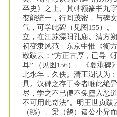
卒史》之上。其碑额篆书九
变能统一，行间茂密，与碑文
气，可学此碑（见图155）。
立，在江苏溧阳孔庙。清方朔
初变隶风范。东京中惟《衡方
敬跋云：“方正古厚，已导《
耳” （见图156）。《夏承
北永年，久佚。清王澍认为：
具。汉碑之存于今者唯此绝
尽，学之不已便不免堕入恶
不可用此奇法”。明王世贞跋
（繇）、梁（鹄）诸公小异而