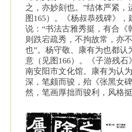
之，亦妙刻也。”结体严紧，
图165）。《杨叔恭残碑》，
说：“书法古雅秀挺，有合《
则跌宕疏秀，不拘故常，亦
也”。杨守敬、康有为也都认
意（见图166）。《子游残石
南安阳市文化馆。康有为认
深，笔颇而骏，殆《张黑女碑
然，笔画厚拙而骏利，风格挺