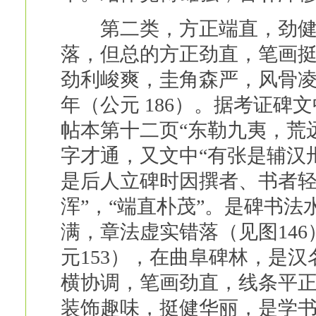
第二类，方正端直，劲健峻
落，但总的方正劲直，笔画
劲利峻爽，圭角森严，风骨
年（公元 186）。据考证碑文
帖本第十二页“东勒九夷，荒远
字才通，又文中“有张是辅汉卅
是后人立碑时因撰者、书者轻
浑”，“端直朴茂”。是碑书
满，章法虚实错落（见图14
元153），在曲阜碑林，是
横协调，笔画劲直，线条平正
装饰趣味，挺健华丽，是学