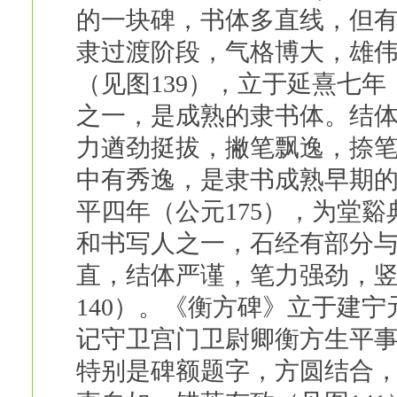
的一块碑，书体多直线，但
隶过渡阶段，气格博大，雄
（见图139），立于延熹七年
之一，是成熟的隶书体。结
力遒劲挺拔，撇笔飘逸，捺
中有秀逸，是隶书成熟早期
平四年（公元175），为堂
和书写人之一，石经有部分
直，结体严谨，笔力强劲，
140）。《衡方碑》立于建宁
记守卫宫门卫尉卿衡方生平
特别是碑额题字，方圆结合