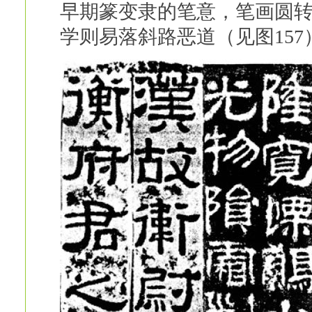
早期篆变隶的笔意，笔画圆
学则易落斜路恶道（见图157