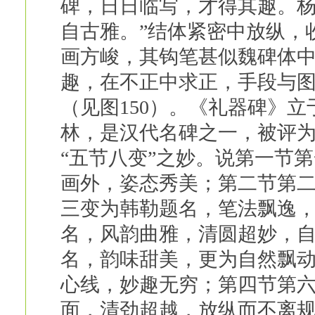
碑，日日临写，才得其趣。杨
自古雅。”结体紧密中放纵，
画方峻，其钩笔甚似魏碑体
趣，在不正中求正，手段与图1
（见图150）。《礼器碑》立
林，是汉代名碑之一，被评
“五节八变”之妙。说第一节
画外，姿态秀美；第二节第
三变为韩勒题名，笔法飘逸
名，风韵曲雅，清圆超妙，
名，韵味甜美，更为自然飘
心线，妙趣无穷；第四节第
面，清劲超越，放纵而不离