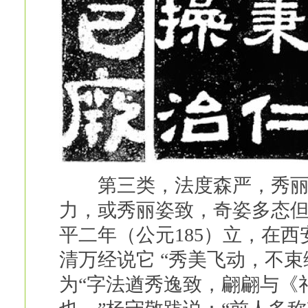
第三类，法度森严，秀丽多
力，或秀丽姿致，奇姿多态
平二年（公元185）立，在
清万经说它 “秀美飞动，不
为“字法遒秀逸致，翩翩与《