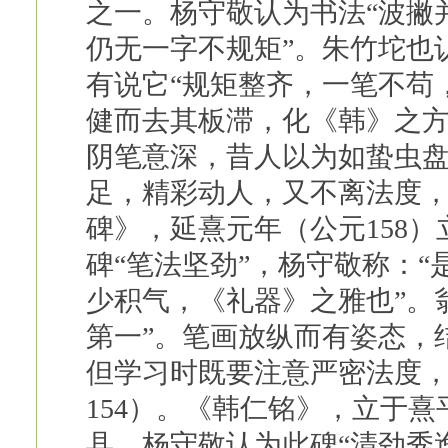
之一。杨守敬认为书法“波撇
仍无一字不规矩”。朱竹坨也认
有说它“规矩整齐，一笔不苟
健而去其板滞，化《韩》之方
阴笔意深，昔人以为如蛰虫盘
足，精彩动人，又不离法度，
碑》，延熹元年（公元158
碑“笔法坚劲”，杨守敬称：
少积气，《礼器》之雅也”。
第一”。笔画放纵而有姿态，
但学习时既要注意严密法度
154）。《韩仁铭》，立于熹
县。杨守敬认为此碑“清劲秀