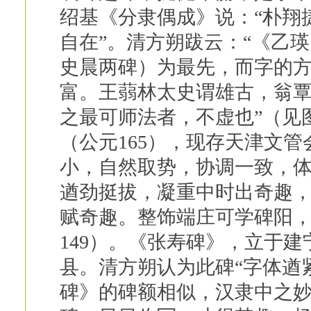
绍基《分隶偶成》说：“朴翔
自在”。清方朔跋云：“《乙
史晨两碑）为最先，而字的
富。王蒻林太史谓雄古，翁
之最可师法者，不虚也”（见
（公元165），现存天津文
小，自然取势，协调一致，
遒劲挺拔，凝重中时出奇趣
赋奇趣。整饰端庄可学碑阳，
149）。《张寿碑》，立于建
县。清方朔认为此碑“字体遒
碑》的碑额相似，汉隶中之妙