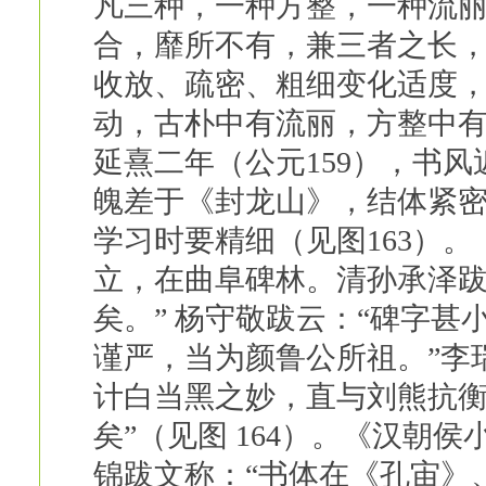
凡三种，一种方整，一种流
合，靡所不有，兼三者之长，
收放、疏密、粗细变化适度
动，古朴中有流丽，方整中有
延熹二年（公元159），书
魄差于《封龙山》，结体紧
学习时要精细（见图163）。
立，在曲阜碑林。清孙承泽跋
矣。” 杨守敬跋云：“碑字
谨严，当为颜鲁公所祖。”李
计白当黑之妙，直与刘熊抗
矣”（见图 164）。《汉朝
锦跋文称：“书体在《孔宙》