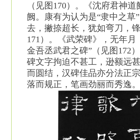
（见图170）。《沈府君神
阙。康有为认为是“隶中之草
去，撇捺超长，犹如弯刀，
171）。《武荣碑》，无年
金吾丞武君之碑”（见图172
碑文字拘迫不甚工，逊额远甚
而圆结，汉碑佳品亦分法正宗
落而规正，笔画劲丽而秀逸