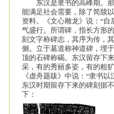
东汉是隶书的高峰期。那时
能满足社会需要，除了简牍
资料。《文心雕龙》说：“自
气盛行。所谓碑，指长方形
刻文字称碑志，其序为传，
侧。立于墓道称神道碑，埋
顶的石碑称碣。东汉留存下
采，有的秀丽多姿，有的粗
《虚舟题跋》中说：“隶书以
东汉时期留存下来的碑刻据不
下：