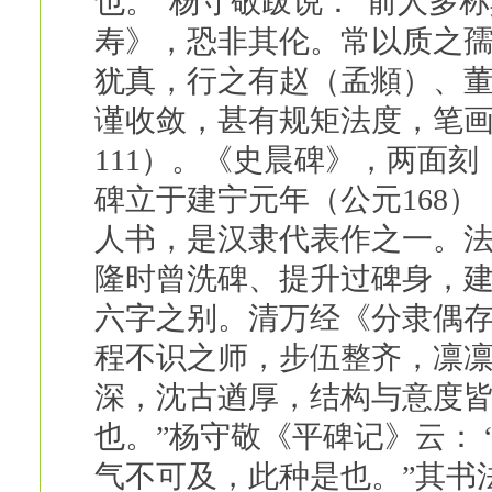
也。”杨守敬跋说：“前人多
寿》，恐非其伦。常以质之孺
犹真，行之有赵（孟頫）、董
谨收敛，甚有规矩法度，笔
111）。《史晨碑》，两面刻
碑立于建宁元年（公元168
人书，是汉隶代表作之一。
隆时曾洗碑、提升过碑身，
六字之别。清万经《分隶偶存
程不识之师，步伍整齐，凛凛
深，沈古遒厚，结构与意度
也。”杨守敬《平碑记》云：
气不可及，此种是也。”其书