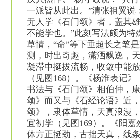
一派皆从此出。”清张祖翼说
无人学《石门颂》者，盖其
不能学也。”此刻写法颇为特
草情，“命”等下垂超长之笔
测，时出奇趣，潇洒飘逸，
凝滞中挺拔流畅，收敛中能
（见图168）。《杨淮表记
书法与《石门颂》相伯仲，康
颂》而又与《石经论语》近，
颂》，隶体草情，天真浪漫
宜初学（见图169）。《阳嘉
体方正挺劲，古拙天真，线