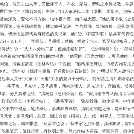
，后改顽伯，号完白山人等，安徽怀宁人。布衣，家贫，劳动之余得父教，
世臣在他的《邓石如传》中说：“山人篆法以二李（李斯、李阳冰）为宗
遒丽淳质，变化不可方物，结体极严整，而浑融无迹。”他的隶书取《史
丽浑逸，渗有魏碑意趣，揉进篆书笔法，气势雄强，笔法峻拔，起落笔浑
响。伊秉绶是清代具有特色的隶书家，他书的《四言对联》是具有代表性
1754－1815年），字组似，号墨卿，默庵，福建宁化人。官至杨州知府
堂诗抄》说：“丈人八分出二篆，使如漆楮如简”。《王椒畦诗》说：“墨卿
寿被称为“酷嗜摩崖碑刻的隶书家。”他写的《五言对联》，可见他的一般书风
同知。清蒋宝龄在《墨林今话》中说他：“酷嗜摩崖碑版，行楷古雅有法
论也。”清方朔《枕经堂题跋· 开通褒斜道石刻跋》说：“明以前无人肆
是他本人关于“到家”和“天趣”关系的观点十分精到。何绍基是清后期著名
1873年），字子贞，号东洲，又号蝯叟，湖南道州人。道光进士，官编修。
求篆、分八真楷之绪。”清杨翰《息柯杂著》说：“何贞老书专从颜清臣问
，行书宗鲁公《争座位帖》、《裴将军诗》，骏发雄强，微少涵渟。中年
基的隶书带楷意，笔法雄劲，形成独自风貌。清晚期的赵之谦，是当时隶
字叔，号悲盦，别号无闷，憨寮，浙江会稽（绍兴）人。咸丰时举人，官至南
靡靡之音，则叔罪也。”马宗霍也说：“叔书家之乡学也，其作篆隶，皆
”他重姿态，偏锋行笔，有软弱之弊。然此作结体宽扁，笔画肆意，但少数