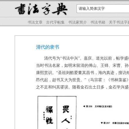
书法文章
古代字帖集
书法家简介
书法书箱
关于书法字
清代的隶书
清代号为“书法中兴”。嘉庆、道光以前，帖学盛
当时书法名家，如明末留清的傅山、王铎、宋曹、孙
康熙赏识。“圣祖则酷爱董其昌书，海内真迹，搜访
昂代起，赵书又大为世贵。”（马宗霍：《书林藻鉴
之不足和纠其谬误。随着金石出土日多，金石学兴盛