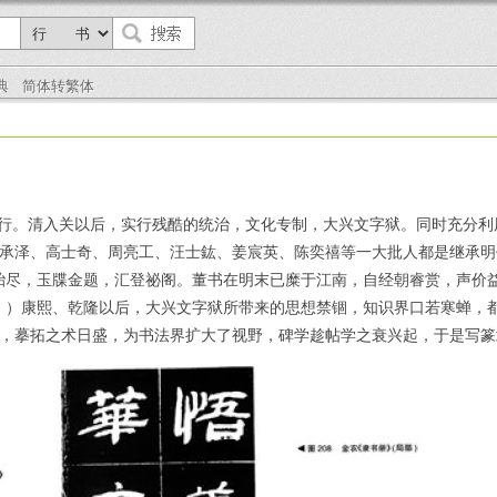
典
简体转繁体
行。清入关以后，实行残酷的统治，文化专制，大兴文字狱。同时充分利
承泽、高士奇、周亮工、汪士鈜、姜宸英、陈奕禧等一大批人都是继承明
殆尽，玉牒金题，汇登祕阁。董书在明末已糜于江南，自经朝睿赏，声价益
》）康熙、乾隆以后，大兴文字狱所带来的思想禁锢，知识界口若寒蝉，
，摹拓之术日盛，为书法界扩大了视野，碑学趁帖学之衰兴起，于是写篆