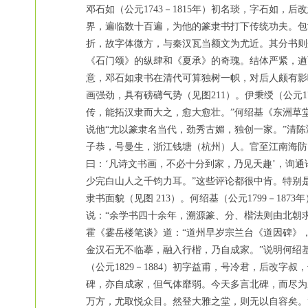
邓石如（公元1743－1815年）初名琰，字石如
界，遍临数十百遍，为他的篆隶书打下传统功夫。包
折，故字体微方，与秦汉瓦当额文为尤近。其分书则
《石门颂》的纵肆和《夏承》的奇瑰。结体严紧，遒
意，邓石如隶书在清代可算独树一帜，对后人颇有影
画强劲，具有磅礴气势（见图211）。伊秉绶（公元
传，能拓汉隶而大之，愈大愈壮。”何绍基《东洲草
说他“尤以篆隶名当代，劲秀古媚，独创一家。”清陈鸿
子恭，号曼生，浙江钱塘（杭州）人。官至江南海防
曰：‘凡诗文书画，不必十分到家，乃见天趣’，询通
少完白山人之千钧力耳。”这些评论都很中肯。特别
隶书面貌（见图 213）。何绍基（公元1799－
说：“余学书四十余年，溯源篆、分、楷法则由北朝
霍《霎岳楼笔谈》道：“道州早岁宗兰台《道因碑》
金汉石无不临摹，融入行楷，乃自成家。”说明何绍
（公元1829－1884）初字益甫，号冷君，后改
碑，亦自成家，但气体靡弱。今天多言北碑，而尽为
万方，尤取悦众目。然登大雅之堂，则无以自容矣。