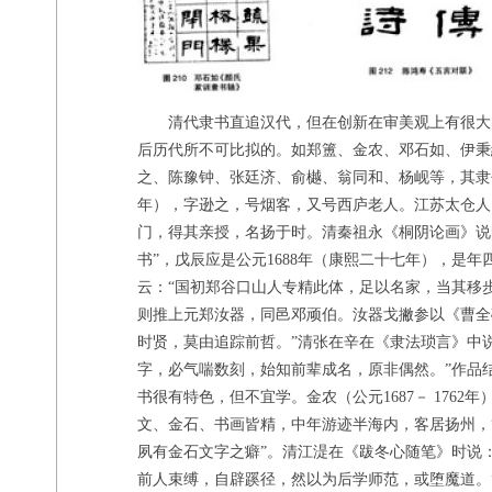
清代隶书直追汉代，但在创新在审美观上有很大的
后历代所不可比拟的。如郑簠、金农、邓石如、伊秉
之、陈豫钟、张廷济、俞樾、翁同和、杨岘等，其隶书
年），字逊之，号烟客，又号西庐老人。江苏太仓人
门，得其亲授，名扬于时。清秦祖永《桐阴论画》说
书”，戊辰应是公元1688年（康熙二十七年），是年
云：“国初郑谷口山人专精此体，足以名家，当其移
则推上元郑汝器，同邑邓顽伯。汝器戈撇参以《曹全
时贤，莫由追踪前哲。”清张在辛在《隶法琐言》中
字，必气喘数刻，始知前辈成名，原非偶然。”作品结
书很有特色，但不宜学。金农（公元1687－ 17
文、金石、书画皆精，中年游迹半海内，客居扬州，“
夙有金石文字之癖”。清江湜在《跋冬心随笔》时说
前人束缚，自辟蹊径，然以为后学师范，或堕魔道。