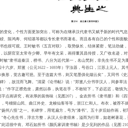
变化，个性方面更加突出，可称为在继承汉代隶书又赋予新的时代气息
綅、陈鸿寿、何绍基等都以专长隶书而著名。而且各有自己的个性和面貌
也很可观。王时敏书《五言对联》，取势纵长，结体紧密，笔法劲健，风格浑雄
，以荫官至太常寺少卿。早年有文采，画得董其昌传授，又广收名迹，对
时敏“隶书追秦汉，榜书、八分为近代第一，名山梵刹，非先生书不足为重
四十六岁。郑簠（公元1622－1693年）字汝器，号谷口，江苏上元人。
步换形，觉古趣可挹。至于连篇大书，则又笔墨俱化烟云矣”，又同书《史
碑》，故沈而飞舞。”清梁《论书帖》说：“郑簠八分书学汉人，间参草
说：“作字正襟危坐，肃然以恭，执笔在手，不敢轻下，下必迟迟，敬慎为
字点画讲究，有浓厚的装饰味（见图207）。金农所书《隶书册》和《四言
62年），号稽留山民、曲江外史、龙梭仙客等等，浙江仁和人。布衣，被荐
扬州八怪”之一。长碑学，用笔扁方，号为“漆书”。五十岁后始作画，初
：“冬心先生书，淳古方整，从汉人分隶得来，溢而为行草，如老树著花，
”此话很中肯。邓石如所书《颜氏家训隶书轴》是少见到的作品（见图 21