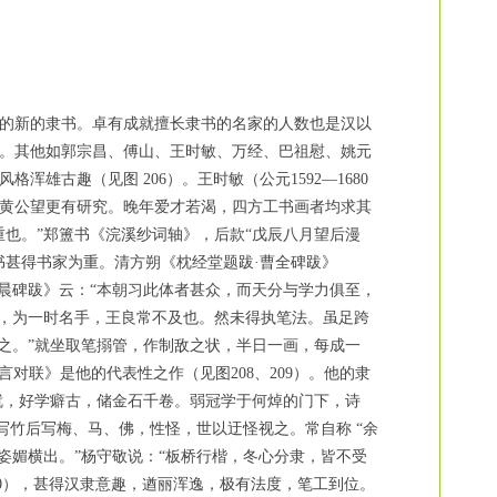
的新的隶书。卓有成就擅长隶书的名家的人数也是汉以
。其他如郭宗昌、傅山、王时敏、万经、巴祖慰、姚元
古趣（见图 206）。王时敏（公元1592—1680
黄公望更有研究。晚年爱才若渴，四方工书画者均求其
也。”郑簠书《浣溪纱词轴》，后款“戊辰八月望后漫
其书甚得书家为重。清方朔《枕经堂题跋·曹全碑跋》
晨碑跋》云：“本朝习此体者甚众，而天分与学力俱至，
法，为一时名手，王良常不及也。然未得执笔法。虽足跨
之。”就坐取笔搦管，作制敌之状，半日一画，每成一
对联》是他的代表性之作（见图208、209）。他的隶
不就，好学癖古，储金石千卷。弱冠学于何焯的门下，诗
写竹后写梅、马、佛，性怪，世以迂怪视之。常自称 “余
姿媚横出。”杨守敬说：“板桥行楷，冬心分隶，皆不受
0），甚得汉隶意趣，遒丽浑逸，极有法度，笔工到位。