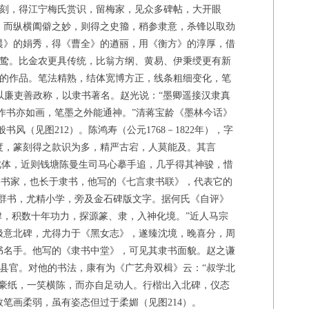
学篆刻，得江宁梅氏赏识，留梅家，见众多碑帖，大开眼
，而纵横阖僻之妙，则得之史籀，稍参隶意，杀锋以取劲
晨》的娟秀，得《曹全》的遒丽，用《衡方》的淳厚，借
鸷。比金农更具传统，比翁方纲、黄易、伊秉绶更有新
的作品。笔法精熟，结体宽博方正，线条粗细变化，笔
，以廉吏善政称，以隶书著名。赵光说：“墨卿遥接汉隶真
作书亦如画，笔墨之外能通神。”清蒋宝龄《墨林今话》
（见图212）。陈鸿寿（公元1768－1822年），字
度，篆刻得之款识为多，精严古宕，人莫能及。其言
习此体，近则钱塘陈曼生司马心摹手追，几乎得其神骏，惜
的书家，也长于隶书，他写的《七言隶书联》，代表它的
博涉群书，尤精小学，旁及金石碑版文字。据何氏《自评》
津，积数十年功力，探源篆、隶，入神化境。”近人马宗
极意北碑，尤得力于《黑女志》，遂臻沈境，晚喜分，周
书名手。他写的《隶书中堂》，可见其隶书面貌。赵之谦
城县官。对他的书法，康有为《广艺舟双楫》云：“叔学北
卧豪纸，一笑横陈，而亦自足动人。行楷出入北碑，仪态
笔画柔弱，虽有姿态但过于柔媚（见图214）。