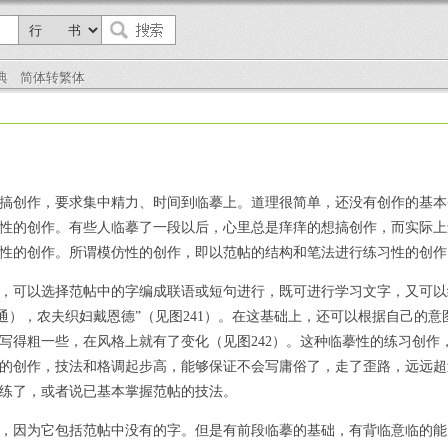
典
简体转繁体
创作，要求集中精力、时间到临摹上。道理很简单，还没有创作的基本
性的创作。有些人临摹了一段以后，心里总是痒痒的想搞创作，而实际上
性的创作。所谓模仿性的创作，即以范帖的结构和笔法进行练习性的创作
可以选择范帖中的字编成联语或短句进行，既可进行学习文字，又可以练
者通），农夫织妇戴恩德”（见图241）。在这基础上，还可以根据自己的
写得粗一些，在风格上就有了变化（见图242）。这种临摹性的练习创作
的创作，技法和格调起步高，能够保证不会写庸俗了，走了歪路，远远超
练了，或者说已基本掌握范帖的技法。
因为它包括范帖中没有的字。但是有前段临摹的基础，有背临意临的能