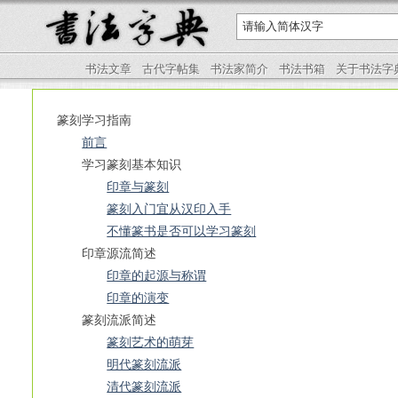
书法文章
古代字帖集
书法家简介
书法书箱
关于书法字
篆刻学习指南
前言
学习篆刻基本知识
印章与篆刻
篆刻入门宜从汉印入手
不懂篆书是否可以学习篆刻
印章源流简述
印章的起源与称谓
印章的演变
篆刻流派简述
篆刻艺术的萌芽
明代篆刻流派
清代篆刻流派