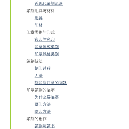
近现代篆刻流派
篆刻用具与材料
用具
印材
印章类别与印式
官印与私印
印章体式类别
印章风格类别
篆刻技法
刻印过程
刀法
刻印应注意的问题
印章篆刻的临摹
为什么要临摹
摹印方法
临印方法
篆刻的创作
篆刻与篆书