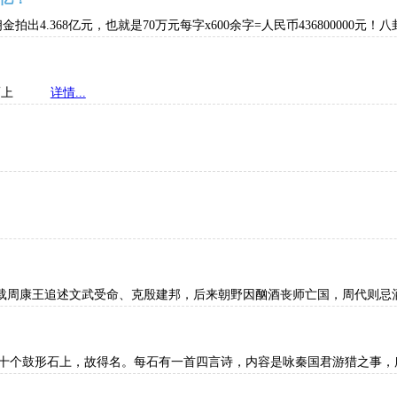
4.368亿元，也就是70万元每字x600余字=人民币436800000元
是形而上
详情...
容记载周康王追述文武受命、克殷建邦，后来朝野因酗酒丧师亡国，周
于十个鼓形石上，故得名。每石有一首四言诗，内容是咏秦国君游猎之