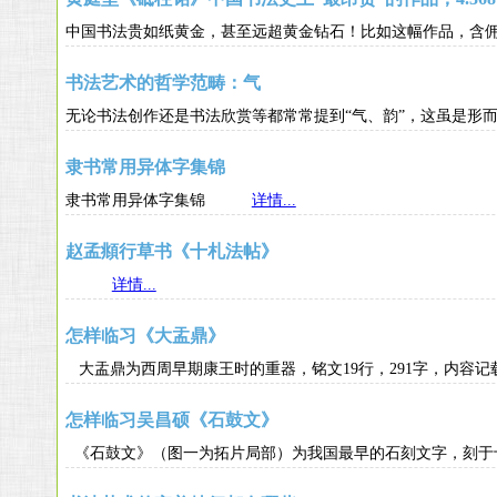
中国书法贵如纸黄金，甚至远超黄金钻石！比如这幅作品，含佣金拍出
书法艺术的哲学范畴：气
无论书法创作还是书法欣赏等都常常提到“气、韵”，这虽
隶书常用异体字集锦
隶书常用异体字集锦
详情...
赵孟頫行草书《十札法帖》
详情...
怎样临习《大盂鼎》
大盂鼎为西周早期康王时的重器，铭文19行，291字，内
怎样临习吴昌硕《石鼓文》
《石鼓文》（图一为拓片局部）为我国最早的石刻文字，刻