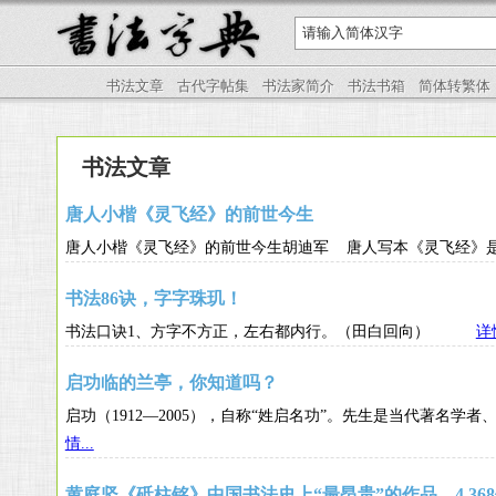
书法文章
古代字帖集
书法家简介
书法书箱
简体转繁体
书法文章
唐人小楷《灵飞经》的前世今生
唐人小楷《灵飞经》的前世今生胡迪军 唐人写本《灵飞经
书法86诀，字字珠玑！
书法口诀1、方字不方正，左右都内行。（田白回向）
详情
启功临的兰亭，你知道吗？
启功（1912—2005），自称“姓启名功”。先生是当代
情...
黄庭坚《砥柱铭》中国书法史上“最昂贵”的作品，4.36