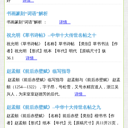
好
详情...
书画篆刻“词语”解析
书画篆刻“词语”解析 ：
详情...
祝允明《草书诗帖》--中华十大传世名帖之十
祝允明《草书诗帖》【名称】草书诗帖 【类别】草书书法 【作
者】祝允明 【形式】纸本 【年代】明代 【原稿尺寸】纵
36.1
详情...
赵孟頫《前后赤壁赋》临写指导
赵孟頫《前后赤壁赋》临写指导 赵孟頫与《前后赤壁赋》 赵孟
頫（1254—1322），字子昂，号松雪，又号水精宫道人，浙江吴
兴人，为宋皇室赵德芳的后代。
详情...
赵孟頫《前后赤壁赋》--中华十大传世名帖之九
赵孟頫《前后赤壁赋》【名称】前后赤壁【类别】楷书书【作
者】赵孟頫【形式】纸本 【年代】元【原稿尺寸】共11开21页，