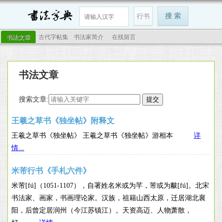
书法文章
古代字帖集
书法家简介
在线留言
书法文章
搜索文章:
王羲之草书《独坐帖》附释文
王羲之草书《独坐帖》 王羲之草书《独坐帖》游相本
详
情...
米芾行书《手札六件》
米芾[fú]（1051-1107），自署姓名米或为芊，芾或为黻[fú]。北宋
书法家、画家，书画理论家。汉族，祖籍山西太原，迁居湖北襄
阳，后曾定居润州（今江苏镇江）。天资高迈、人物萧散，