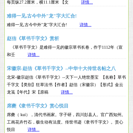
每页纵27.2厘米，横11.1厘米 【文
详情...
难得一见,古今中外"龙"字大汇合!
难得一见,古今中外"龙"字大汇合!
详情...
赵佶《草书千字文》赏析
《草书千字文》是难得一见的徽宗草书长卷，作于1112年（宣
和壬
详情...
宋徽宗-赵佶《草书千字文》--中华十大传世名帖之八
北宋-徽宗赵佶《草书千字文》--天下一人绝世墨宝 【名称】草书
千字文【类别】狂草法书【作者】赵佶（宋徽宗）【形式】金云
龙笺【年代】宋【原稿
详情...
席夔《隶书千字文》赏心悦目
席夔（ kuí），清代书画家。字子研，四川彭县人。官广西知州。
工画花卉竹石，极生动有法度。传世书迹《隶书千字文》。赏心
悦目
详情...