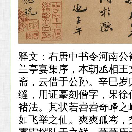
释文：右唐中书令河南公
兰亭宴集序，本朝丞相王
斋，云借于公孙。辛巳岁
缝，用证摹刻僧字，果徐
褚法。其状若岧岧奇峰之
如飞举之仙。爽爽孤骞，