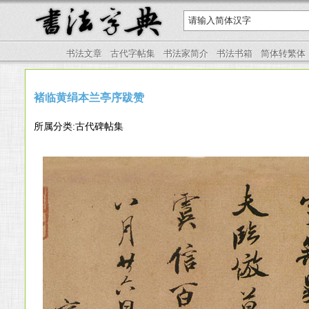
书法文章
古代字帖集
书法家简介
书法书箱
简体转繁体
褚临黄绢本兰亭序跋赞
所属分类:古代碑帖集