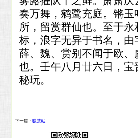
雾露擢队干之鲜。萧萧庆
奏万舞，鹓鹭充庭。锵玉
所，留赏群仙也。至于永
标，浪字无异于书名，由
薛、魏、赏别不闻于欧、
也。壬午八月廿六日，宝
秘玩。
下一篇：
啜茶帖