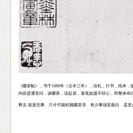
《啜茶帖》，书于1080年（元丰三年），信札，行书，纸本，
内容是通音问，谈啜茶，说起居，落笔如漫不经心，而整体布
释文:道源无事 只今可能枉顾啜茶否 有少事须至面白 孟坚