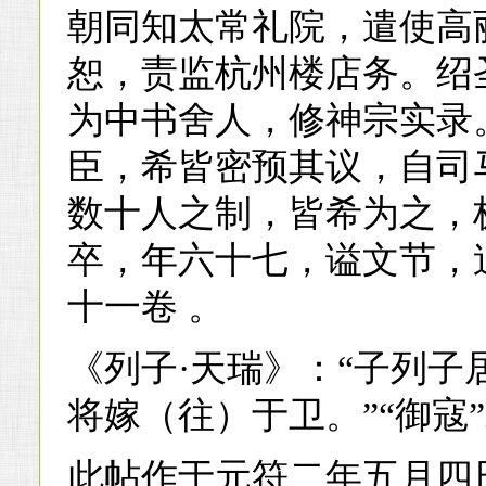
朝同知太常礼院，遣使高
恕，责监杭州楼店务。绍
为中书舍人，修神宗实录
臣，希皆密预其议，自司
数十人之制，皆希为之，
卒，年六十七，谥文节，
十一卷 。
《列子·天瑞》：“子列
将嫁（往）于卫。”“御寇
此帖作于元符二年五月四