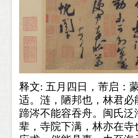
释文: 五月四日，芾启：
适。涟，陋邦也，林君必
蹄涔不能容吞舟。闽氏泛
辈，寺院下满，林亦在寺