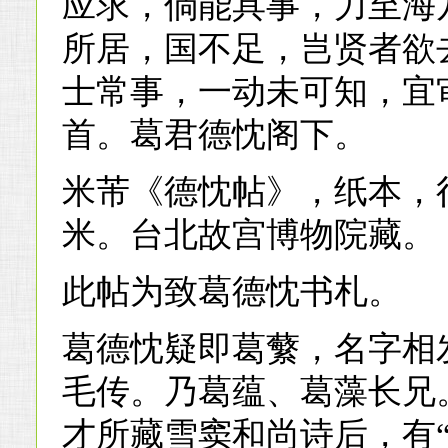
应求，倘能具事，力至海
所居，国不足，岂贤者欲
士常事，一动未可知，宜
首。葛君德忱阁下。
米芾《德忱帖》，纸本，行草
米。台北故宫博物院藏。
此帖为致葛德忱书札。
葛德忱疑即葛蘩，名字相
毛传。乃葛蕴、葛藻长兄
才所藏雪窦和尚诗后，有“