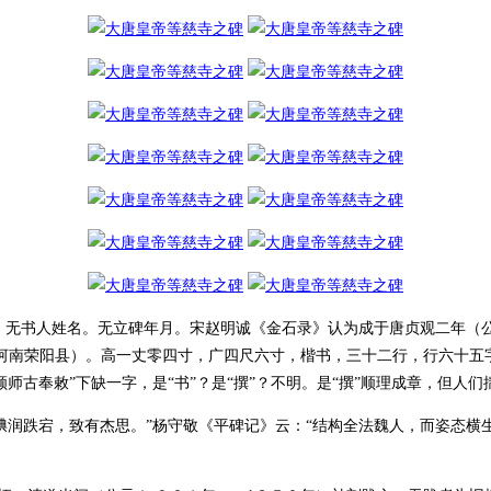
无书人姓名。无立碑年月。宋赵明诚《金石录》认为成于唐贞观二年（公
今河南荣阳县）。高一丈零四寸，广四尺六寸，楷书，三十二行，行六十
师古奉敕”下缺一字，是“书”？是“撰”？不明。是“撰”顺理成章，但人
腆润跌宕，致有杰思。”杨守敬《平碑记》云：“结构全法魏人，而姿态横