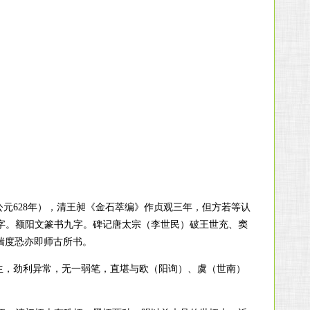
元628年），清王昶《金石萃编》作贞观三年，但方若等认
五字。额阳文篆书九字。碑记唐太宗（李世民）破王世充、窦
们揣度恐亦即师古所书。
生，劲利异常，无一弱笔，直堪与欧（阳询）、虞（世南）