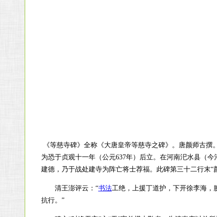
《等慈寺碑》全称《大唐皇帝等慈寺之碑》。唐颜师古撰。
为恐于贞观十一年（公元637年）后立。在河南汜水县（
建德，乃于战处建寺为阵亡将士荐福。此碑第三十二行末“颜
清王澎评云：“
书法
工绝，上援丁道护，下开徐李海，
抗行。”