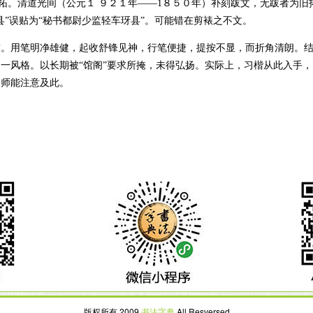
拓。清道光间（公元１ ９２１年——1８５０年）补刻跋文，无跋者为
”误贴为“秘书都尉少监轻车玡县”。可能错在剪裱之不文。
求。用笔明净雄健，起收舒锋见神，行笔便捷，提按不显，而折角清朗。
一风格。以长期被“馆阁”要求所掩，未得弘扬。实际上，习楷从此入手
之师能注意及此。
版权所有 2009
书法字典
All Resversed