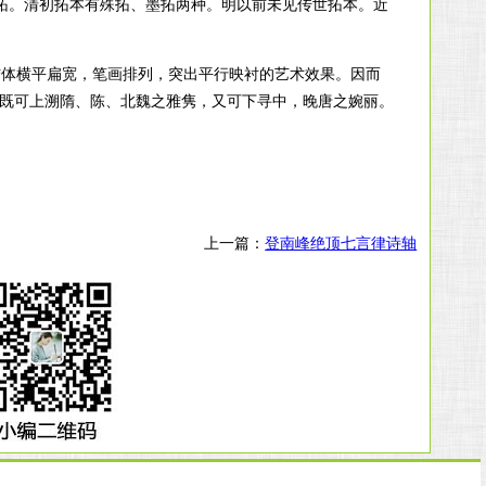
旧拓。清初拓本有殊拓、墨拓两种。明以前未见传世拓本。近
结体横平扁宽，笔画排列，突出平行映衬的艺术效果。因而
，既可上溯隋、陈、北魏之雅隽，又可下寻中，晚唐之婉丽。
上一篇：
登南峰绝顶七言律诗轴