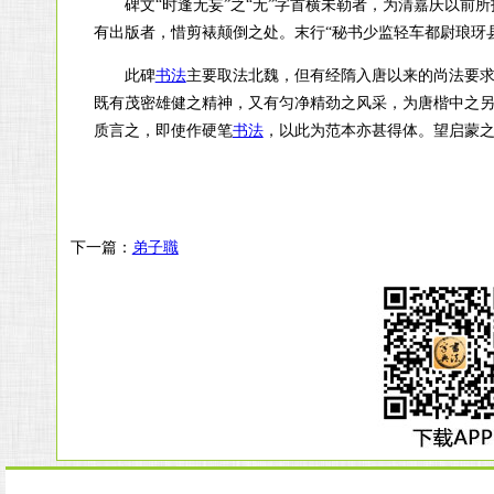
碑文“时逢无妄”之“无”字首横未勒者，为清嘉庆以前所
有出版者，惜剪裱颠倒之处。末行“秘书少监轻车都尉琅玡县
此碑
书法
主要取法北魏，但有经隋入唐以来的尚法要
既有茂密雄健之精神，又有匀净精劲之风采，为唐楷中之另
质言之，即使作硬笔
书法
，以此为范本亦甚得体。望启蒙
下一篇：
弟子職