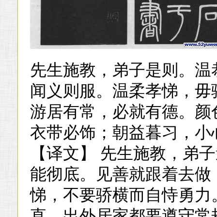
先生施教，弟子是则。温
闻义则服。温柔孝悌，毋
游居有常，必就有德。颜
衣带必饰；朝益暮习，小
【译文】 先生施教，弟
能彻底。见善就跟着去做
悌，不要骄横而自恃勇力
直。出外居家都要遵守常