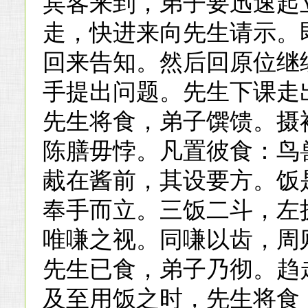
宾客来到，弟子要迅速起
走，快进来向先生请示。
回来告知。然后回原位继
手提出问题。先生下课走
先生将食，弟子馔馈。摄
陈膳毋悖。凡置彼食：鸟
胾在酱前，其设要方。饭
奉手而立。三饭二斗，左
唯嗛之视。同嗛以齿，周
先生已食，弟子乃彻。趋
及至用饭之时，先生将食