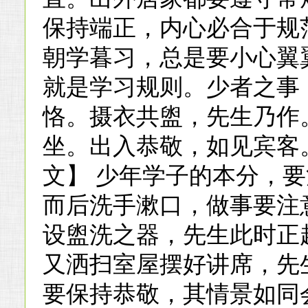
保持端正，内心必合于规
朝学暮习，总是要小心翼
就是学习规则。少者之事
恪。摄衣共盥，先生乃作
坐。出入恭敬，如见宾客
文】 少年学子的本分，
而后洗手漱口，做事要注
设盥洗之器，先生此时正
又洒扫室屋摆好讲席，先
要保持恭敬，其情景如同