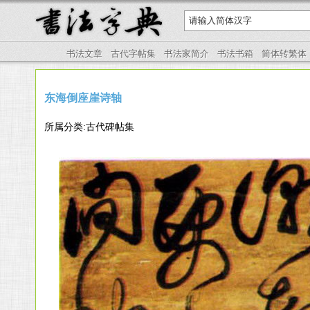
书法文章
古代字帖集
书法家简介
书法书箱
简体转繁体
东海倒座崖诗轴
所属分类:古代碑帖集