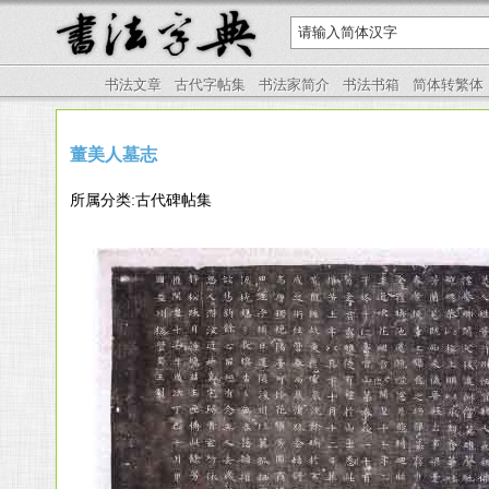
书法文章
古代字帖集
书法家简介
书法书箱
简体转繁体
董美人墓志
所属分类:古代碑帖集