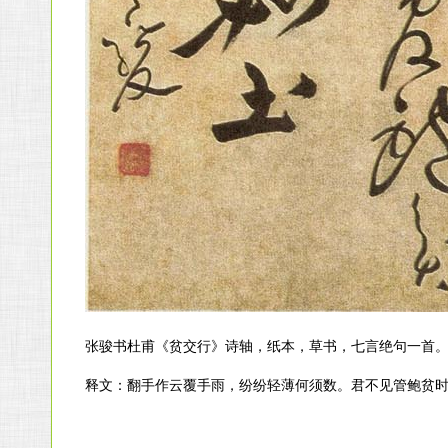
张骏书杜甫《贫交行》诗轴，纸本，草书，七言绝句一首。凡四
释文：翻手作云覆手雨，纷纷轻薄何须数。君不见管鲍贫