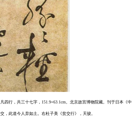
行，共三十七字，151.9×63.1cm。北京故宫博物院藏。刊于日本《
时交，此道今人弃如土。右杜子美《贫交行》，天骏。