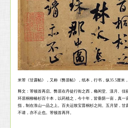
米芾《甘露帖》，又称《弊居帖》，纸本，行书，纵35.5厘米，
释文：芾顿首再启。弊居在丹徒行衙之西，翛闲堂、漾月、佳
环居桐柳椿杉百十本，以药植之，今十年，皆垂荫一亩，真一
指，制在淮山一品之上。百夫运致宝晋桐杉之间。五月望，甘
不请，亦不止也。芾顿首再拜。