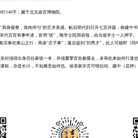
9行140字；藏于北京故宫博物院。
“风骨俊整，骨肉停匀”的艺术美感。帖后明代刘日升七言诗题，称建中
。宋代百官有事申述，皆用“状”，唯学士院用咨报，由当值学士一人押字
）宋真宗奉祀泰山之行；再谈“庄子事”；最后提到“刘秀才”，此人可能即《
昨东封须得出身历任家状一本，并须齎擎官告敕牒去，未审此来如何行遣
拾课租，亦是长计，不知雅意如何也。侯亲家亦言可惜拈却。建中（花押