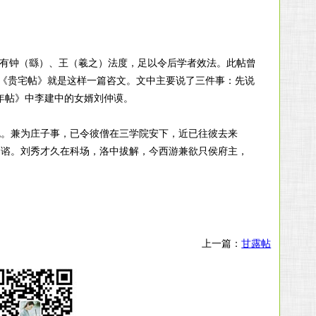
书有钟（繇）、王（羲之）法度，足以令后学者效法。此帖曾
。《贵宅帖》就是这样一篇咨文。文中主要说了三件事：先说
同年帖》中李建中的女婿刘仲谟。
也。兼为庄子事，已令彼僧在三学院安下，近已往彼去来
）谘。刘秀才久在科场，洛中拔解，今西游兼欲只侯府主，
上一篇：
甘露帖