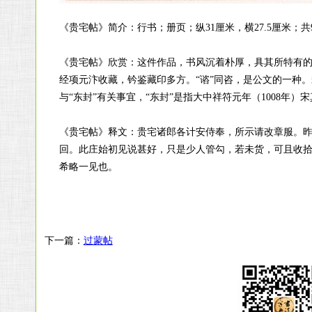
《贵宅帖》简介：行书；册页；纵31厘米，横27.5厘米；共
《贵宅帖》欣赏：这件作品，书风沉着朴厚，具其所特有的
经项元汴收藏，钤鉴藏印多方。“谘”同咨，是公文的一种
与“东封”有关事宜，“东封”是指大中祥符元年（1008年
《贵宅帖》释文：贵宅诸郎各计安侍奉，所示请改章服。
回。此庄始初见说甚好，只是少人管勾，若未货，可且收
希略一见也。
下一篇：
过蒙帖