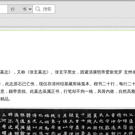
玄墓志》，又称《张玄墓志》。张玄字黑女，因避清康熙帝爱新觉罗·玄烨
，此志原石已亡佚，现仅存清何绍基藏剪裱孤本。
楷书二十行，每行二
隶意，颇带质拙。此墓志虽属正书，行笔却不拘一格，风骨内敛，自然高
之精品。