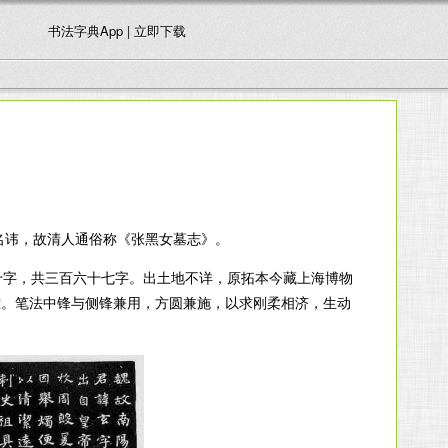
书法字典App | 立即下载
名讳，故清人通俗称《张黑女墓志》。
十字，共三百六十七字。出土地不详，原拓本今藏上海博物
雅。笔法中锋与侧锋兼用，方圆兼施，以求刚柔相济，生动