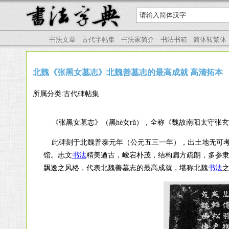
书法文章
古代字帖集
书法家简介
书法书箱
简体转繁体
北魏《张黑女墓志》北魏善墓志的最高成就 高清拓本
所属分类:古代碑帖集
《张黑女墓志》（黑hè女rǔ），全称《魏故南阳太守张
此碑刻于北魏普泰元年（公元五三一年），出土地无可考
馆。
志文
书法
精美遒古，峻宕朴茂，结构扁方疏朗，多参
飘逸之风格，代表北魏善墓志的最高成就，堪称北魏
书法