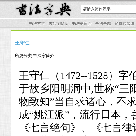
书法文章
古代字帖集
书法家简介
书法书箱
简体转繁体
王守仁
所属分类:书法家简介
王守仁（1472--1528
于故乡阳明洞中,世称“王阳
物致知”当自求诸心，不
成“姚江派”，流行日本，
《七言绝句》、《七言律