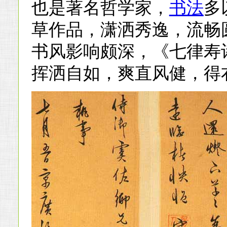
也是著名哲学家，
书法
多
草作品，潇洒秀逸，流畅
书风影响颇深，《七律寿
挥洒自如，爽直风健，得