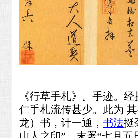
《行草手札》。手迹。经
仁手札流传甚少。此为 其
龙）书，计一通，
书法
挺
山人之印”，末署“七月五