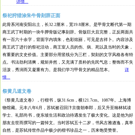
详情...
祭祀狩猎涂朱牛骨刻辞正面
此骨系河南安阳出土，长32.2厘米，宽19.8厘米。是甲骨文断代第一期
商王武丁时期的一块牛胛骨版记事刻辞。骨版巨大且完整，正反两面共
有一百六十余字，背面字内填朱，色彩炫丽，可见是吉祥卜。内容涉及
商王武丁进行的祭祀活动，商王室人员的伤、病、死以及当时的天象，
有重要的文史价值。主要部分用竖线分为三栏，契刻的文字风格各有特
点。书法劲利清爽，规矩井然，又充满了质朴的先民气息；整饰而不失
活泼，秀润而又凝重有力。是我们学习甲骨文的精品范本。
详
情...
祭黄几道文卷
《祭黄几道文卷》，行楷书，纵31.6cm，横121.7cm。1087年。上海博
物馆藏。元丰八年6月，苏轼被召回汴京復朝奉郎，后又升至翰林轼读
学士、礼部尚书，使东坡生活和政治待遇发生了极大变化。这是他为好
朋友去世而撰写的一篇悼文。当时苏轼五十二岁，书风古雅遒逸，真率
自然，是苏轼传世作品中极少的楷书珍品之一，历来饱受赞誉。