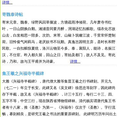
详情...
寄魏泰诗帖
寄米元章。魏泰。绿野风回草偃波，方塘疏雨净倾荷。几年萧寺书红
叶，一日山阴换白鹅。湘浦昔同要月醉，泂湖还忆扣舷歌。缁衣化尽故
山去，白发相思一陪多。次韵。米芾。山椒卜筑瞰江波，千里常怀楚制
荷。旧怜俊气闲羁马，老厌奴书不玩鹅。真逸岂因明主弃，圣时长和野
民歌。一自扣舷惊夏统，洛川云物至今多。泰，襄阳人，能诗，名振江
汉，不仕宦。昨入都久留，回山之日，芾始及都门，故人不及见。寄此
诗，乃和。故与王平甫并为诗豪。
详情...
集王羲之兴福寺半截碑
大雅《兴福寺半截碑》，唐代僧大雅等集晋王羲之行书碑刻。开元九
（七二一）年立于长安。此碑又名《吴文碑》徐思忠等刻字，因此碑尚
存下半截，故又名《兴福寺半截碑》，计三十五行，每行二十三、四、
五字不等，中空三行，现在陕西省博物馆碑林。清代杨宾谓唐代集王书
者有十八家，推《圣教》为第一，《兴福寺》仅次于《圣教》。字行流
畅，摹刻精良，是研究王羲之书法的重要原碑刻。 此碑明万历年问出土