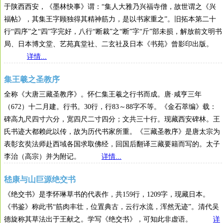
于陕西西安，《墨林快事》谓：“集人大雅乃兴福寺僧，故世谓之《兴
福帖》，其集王字顾独得其精神筋力，是以书家重之”。旧拓本第二十
行“四序”之“四”字完好，八行“断裁”之“断”字“斤”部未损，解放前文明书
局、日本博文堂、艺苑真堂社、二玄社及日本《书苑》曾影印出版。
详情...
集王羲之圣教序
全称《大唐三藏圣教序》。怀仁集王羲之行书而成。唐·咸亨三年
（672）十二月建。行书。30行，行83～88字不等。《金石萃编》载：
碑高九尺四寸六分，宽四尺二寸四分；文共三十行。现藏西安碑林。王
氏书迹大都赖此以传，故为历代书家所重。《三藏圣教序》是唐太宗为
表彰玄奘法师赴西域各国求取佛经，回国后翻译三藏要籍而写的。太子
李治（高宗）并为附记。
详情...
嵇康与山巨源绝交书
《绝交书》是李怀琳草书的代表作，共159行，1209字，现藏日本。
《书鉴》称此书“筋肉丰壮，位置典古，云行水流，浑然无迹”。清代吴
德旋称其草法出于王献之。学写《绝交书》，可知此非虚语。
详