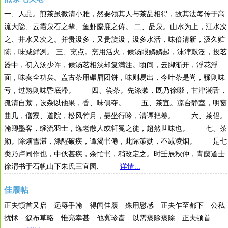
一、人品。煎茶虽微清小雅，然要领其人与茶品相得，故其法每传于高
流大隐、云霞泉石之辈、鱼虾麋鹿之俦。 二、品泉。山水为上，江水次
之、井水又次之。并贵汲多，又贵旋汲，汲多水活，味倍清新，汲久贮
陈，味减鲜冽。 三、烹点。烹用活火，候汤眼鳞鳞起，沫浡鼓泛，投茗
器中，初入汤少许，候汤茗相浃却复满注。顷间，云脚渐开，浮花浮
面，味奏全功矣。盖古茶用碾屑团饼，味则易出，今叶茶是尚，骤则味
亏，过熟则味昏底滞。 四、尝茶。先涤漱，既乃徐啜，甘津潮舌，
孤清自萦，设杂以他果，香、味俱夺。 五、茶宜。凉台静室，明窗
曲几，僧寮、道院，松风竹月，晏坐行呤，清谭把卷。 六、茶侣。
翰卿墨客，缁流羽士，逸老散人或轩冕之徒，超然世味也。 七、茶
勋。除烦雪滞，涤醒破疾，谭渴书倦，此际策勋，不减凌烟。 是七
类乃卢同作也，中伙甚疾，余忙书，稍改定之。时壬辰秋仲，青藤道士
徐渭书于石帆山下朱氏三宜园.
详情...
佳履帖
正夫顿首又启 远辱手翰 得闻佳履 殊用慰感 正夫乍至都下 公私
扰怵 叙布草略 惟亮幸甚 他冀珍啬 以需褒除褒除 正夫顿首