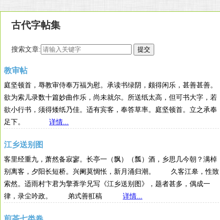
古代字帖集
搜索文章:
教审帖
庭坚顿首，辱教审侍奉万福为慰。承读书绿阴，颇得闲乐，甚善甚善。
欲为索儿录数十篇妙曲作乐，尚未就尔。所送纸太高，但可书大字，若
欲小行书，须得矮纸乃佳。适有宾客，奉答草率。庭坚顿首。立之承奉
足下。
详情...
江乡送别图
客里经重九，萧然备寂寥。长亭一（飘）（瓢）酒，乡思几今朝？满棹
别离客，夕阳长短桥。兴阑莫惆怅，新月涌归潮。 久客江皋，性致
索然。适雨村卞君为擎葊学兄写《江乡送别图》，题者甚多，偶成一
律，录尘吟政。 弟式善羾稿
详情...
煎茶七类卷