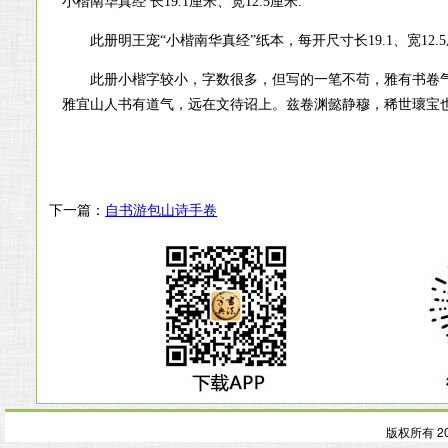
小楷南华真经 长19.1厘米、宽12.5厘米.
此册明王宠“小楷南华真经”纸本，每开尺寸长19.1、宽12
此册小楷字较小，字数很多，但写的一笔不苟，雅有书卷气
雅宜山人书有道气，远在文待诏上。兹卷渊懿静穆，稀世瓌宝也
下一篇：
自书游包山诗手卷
版权所有 2