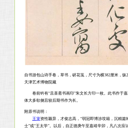
自书游包山诗手卷，草书，砑花笺，尺寸为横382厘米，纵2
天津艺术博物院藏
卷前钤有“且喜斋书画印”朱文长方印一枚。此书作于嘉靖
体大多欹侧且较后期书作为长。
附原书说明：
王宠
资性颖异，才俊志高，“弱冠即博涉坟籍，沉精篇
士”或“王太学”。以后，自正德庚午至嘉靖辛卯，凡八次