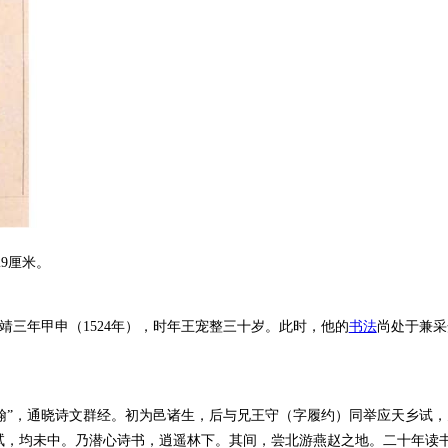
9厘米。
三年甲申（1524年），时年王宠整三十岁。此时，他的
书法
尚处于兼采
翰”，通晓诗文群经。初为邑诸生，后与兄王守（字履约）同举应天乡试，
应试，均未中。乃潜心诗书，逍遥林下。其间，尝北游燕赵之地。二十年读