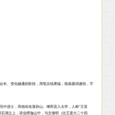
众长、变化融通的阶段，用笔尖锐果猛，线条圆润遒劲，字
兄中进士，而他却名落孙山。继而贡入太学，人称“王贡
书石湖之上，讲业楞伽山中，与文徵明（比王宠大二十四