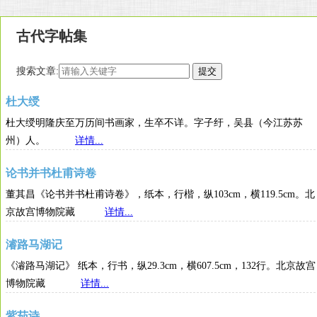
古代字帖集
搜索文章:
杜大绶
杜大绶明隆庆至万历间书画家，生卒不详。字子纡，吴县（今江苏苏
州）人。
详情...
论书并书杜甫诗卷
董其昌《论书并书杜甫诗卷》，纸本，行楷，纵103cm，横119.5cm。北
京故宫博物院藏
详情...
濬路马湖记
《濬路马湖记》 纸本，行书，纵29.3cm，横607.5cm，132行。北京故宫
博物院藏
详情...
紫茄诗