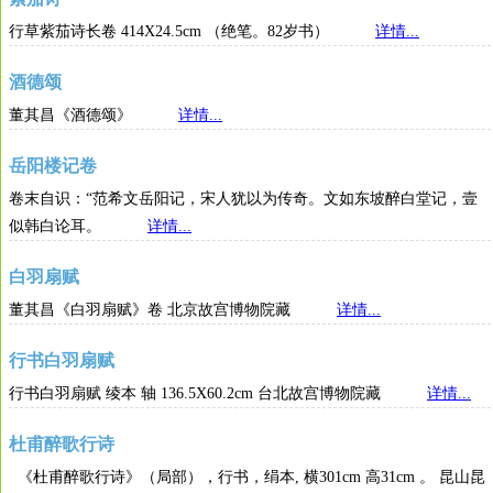
行草紫茄诗长卷 414X24.5cm （绝笔。82岁书）
详情...
酒德颂
董其昌《酒德颂》
详情...
岳阳楼记卷
卷末自识：“范希文岳阳记，宋人犹以为传奇。文如东坡醉白堂记，壹
似韩白论耳。
详情...
白羽扇赋
董其昌《白羽扇赋》卷 北京故宫博物院藏
详情...
行书白羽扇赋
行书白羽扇赋 绫本 轴 136.5X60.2cm 台北故宫博物院藏
详情...
杜甫醉歌行诗
《杜甫醉歌行诗》（局部），行书，绢本, 横301cm 高31cm 。 昆山昆