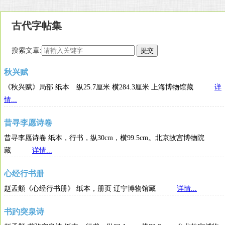
古代字帖集
搜索文章:
秋兴赋
《秋兴赋》局部 纸本 纵25.7厘米 横284.3厘米 上海博物馆藏
详
情...
昔寻李愿诗卷
昔寻李愿诗卷 纸本，行书，纵30cm，横99.5cm。北京故宫博物院
藏
详情...
心经行书册
赵孟頫《心经行书册》 纸本，册页 辽宁博物馆藏
详情...
书趵突泉诗