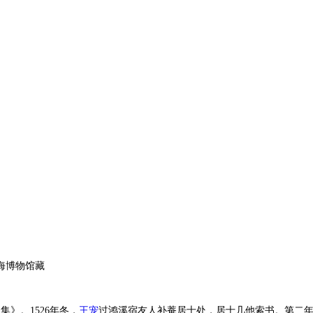
上海博物馆藏
》。1526年冬，
王宠
过鸿溪宿友人补菴居士处，居士几他索书。第二年