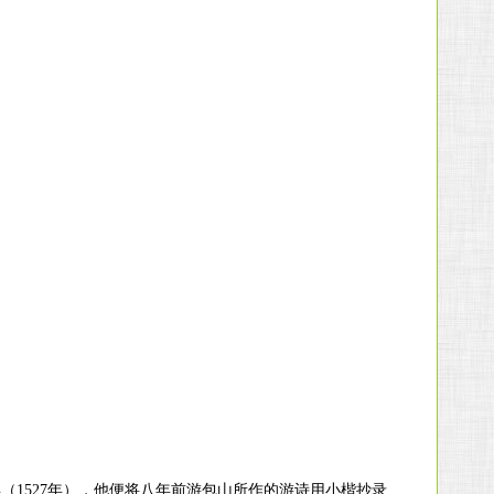
（1527年），他便将八年前游包山所作的游诗用小楷抄录