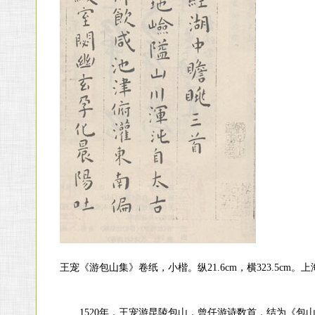
王宠《游包山集》卷纸，小楷。纵21.6cm，横323.5cm。
1520年，王宠游昆陵包山，曾任游诗数首，结为《包山集