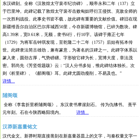
东汉碑刻。全称《汉敦煌太守裴岑纪功碑》，顺帝永和二年（137）立
于巴里坤。此碑记载了敦煌太守裴岑击败匈奴呼衍王侵扰、克敌全师的
一次胜利战役。此事史书皆不载，故此碑有重要的文献价值。碑旧在现
新疆维吾尔自治区巴尔库城西50里，今存新疆博物馆，已碎为数块。碑
高1.39米，宽0.61米，无额，隶书6行，行10字。该碑于雍正七年
（1729）为将军岳钟琪发现，至乾隆二十二年（1757）后始有拓本传
世。此碑隶法简古雄劲，兼有篆意，为著名的汉碑之一。此碑字体系以
篆入隶，圆劲古厚，气势磅礴。字形较它碑为长，宽博大度，章法茂
密。郭尚先《芳坚馆题跋》云：“汉人分书多短，惟此碑结体独长。次
则《析里碑》、《郙阁颂》耳。此碑尤圆劲瘦削，不易及也。”
详情...
陠阁颂
全称《李翕折里桥陠阁颂》。东汉隶书摩崖刻石。 传为仇绋书。 熹平
元年刻。石在今陕西略阳境内。
详情...
汉莽新嘉量铭文
汉代金文。新莽时期直接凿刻在新嘉量器皿上的文字，与秦权量文字一