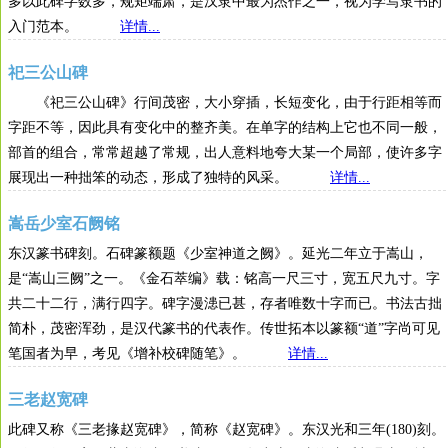
多以此碑字数多，规矩端肃，是汉隶中最为杰作之一，视为学写隶书的
入门范本。
详情...
祀三公山碑
《祀三公山碑》行间茂密，大小穿插，长短变化，由于行距相等而
字距不等，因此具有变化中的整齐美。在单字的结构上它也不同一般，
部首的组合，常常超越了常规，出人意料地夸大某一个局部，使许多字
展现出一种拙笨的动态，形成了独特的风采。
详情...
嵩岳少室石阙铭
东汉篆书碑刻。石碑篆额题《少室神道之阙》。延光二年立于嵩山，
是“嵩山三阙”之一。《金石萃编》载：铭高一尺三寸，宽五尺九寸。字
共二十二行，满行四字。碑字漫漶已甚，存者唯数十字而已。书法古拙
简朴，茂密浑劲，是汉代篆书的代表作。传世拓本以篆额“道”字尚可见
笔国者为早，考见《增补校碑随笔》。
详情...
三老赵宽碑
此碑又称《三老掾赵宽碑》，简称《赵宽碑》。东汉光和三年(180)刻。