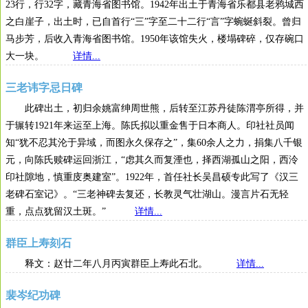
23行，行32字，藏青海省图书馆。1942年出土于青海省乐都县老鸦城西
之白崖子，出土时，已自首行“三”字至二十二行“言”字蜿蜒斜裂。曾归
马步芳，后收入青海省图书馆。1950年该馆失火，楼塌碑碎，仅存碗口
大一块。
详情...
三老讳字忌日碑
此碑出土，初归余姚富绅周世熊，后转至江苏丹徒陈渭亭所得，并
于辗转1921年来运至上海。陈氏拟以重金售于日本商人。印社社员闻
知“犹不忍其沦于异域，而图永久保存之”，集60余人之力，捐集八千银
元，向陈氏赎碑运回浙江，“虑其久而复湮也，择西湖孤山之阳，西泠
印社隙地，慎重庋奥建室”。1922年，首任社长吴昌硕专此写了《汉三
老碑石室记》。“三老神碑去复还，长教灵气壮湖山。漫言片石无轻
重，点点犹留汉土斑。”
详情...
群臣上寿刻石
释文：赵廿二年八月丙寅群臣上寿此石北。
详情...
裴岑纪功碑