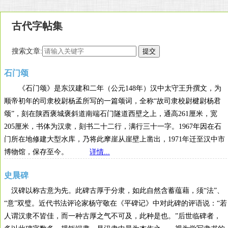
古代字帖集
搜索文章:
石门颂
《石门颂》是东汉建和二年（公元148年）汉中太守王升撰文，为
顺帝初年的司隶校尉杨孟所写的一篇颂词，全称“故司隶校尉楗尉杨君
颂”，刻在陕西褒城褒斜道南端石门隧道西壁之上，通高261厘米，宽
205厘米，书体为汉隶，刻书二十二行，满行三十一字。1967年因在石
门所在地修建大型水库，乃将此摩崖从崖壁上凿出，1971年迁至汉中市
博物馆，保存至今。
详情...
史晨碑
汉碑以称古意为先。此碑古厚于分隶，如此自然含蓄蕴藉，须“法”、
“意”双璧。近代书法评论家杨守敬在《平碑记》中对此碑的评语说：“若
人谓汉隶不皆佳，而一种古厚之气不可及，此种是也。”后世临碑者，