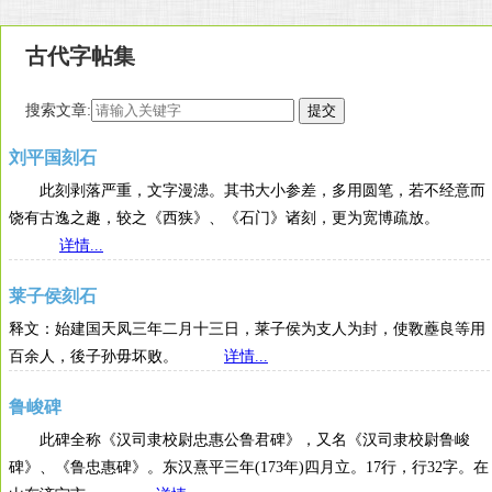
古代字帖集
搜索文章:
刘平国刻石
此刻剥落严重，文字漫漶。其书大小参差，多用圆笔，若不经意而
饶有古逸之趣，较之《西狭》、《石门》诸刻，更为宽博疏放。
详情...
莱子侯刻石
释文：始建国天凤三年二月十三日，莱子侯为支人为封，使斁薼良等用
百余人，後子孙毋坏败。
详情...
鲁峻碑
此碑全称《汉司隶校尉忠惠公鲁君碑》，又名《汉司隶校尉鲁峻
碑》、《鲁忠惠碑》。东汉熹平三年(173年)四月立。17行，行32字。在