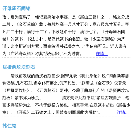
开母庙石阙铭
改，启为夏禹子，铭记夏禹治水事迹。是《嵩山三阙》之一。铭文分成
二段，《金石萃编》载：每段均高一尺八寸五分，宽八尺九寸五分。字
凡共二十行，满行十二字，下段题名十行，满行七字。《开母庙石阙
铭》的篆书，书法古朴，是汉代篆书的名迹。较《少室石阙铭》为严
谨，比李斯诸刻方紧，而秦篆浑朴茂美之气，’尚依稀可见。近人康有
为《广艺舟双楫》称其“茂密浑劲”不为过誉。
详情...
居摄两坟坛刻石
清以前发现的西汉石刻甚少,据宋尤袤《砚北杂记》说:“闻自新莽恶
称汉德,凡有石刻,皆令仆而磨之,仍严其禁。”赵明诚《金石录》仅著录
《居摄两坟坛》、《五凤刻石》两种。今藏于曲阜孔庙的《居摄两坟坛
刻石》篆书弥为珍贵。 清方朔评此刻书法“篆法古婉曲折，笔
画多寡随势为之，不拘于纵横方格也。相其手笔,在汉篆中超出《嵩岳少
室》、《开母》二石铭之上，周鼓秦刻而后此为后劲”。
详情...
韩仁铭