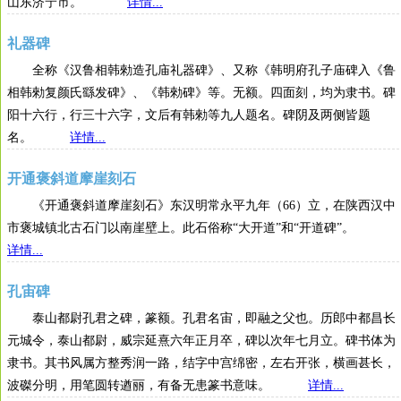
山东济宁市。
详情...
礼器碑
全称《汉鲁相韩勑造孔庙礼器碑》、又称《韩明府孔子庙碑入《鲁
相韩勑复颜氏繇发碑》、《韩勑碑》等。无额。四面刻，均为隶书。碑
阳十六行，行三十六字，文后有韩勑等九人题名。碑阴及两侧皆题
名。
详情...
开通褒斜道摩崖刻石
《开通褒斜道摩崖刻石》东汉明常永平九年（66）立，在陕西汉中
市褒城镇北古石门以南崖壁上。此石俗称“大开道”和“开道碑”。
详情...
孔宙碑
泰山都尉孔君之碑，篆额。孔君名宙，即融之父也。历郎中都昌长
元城令，泰山都尉，威宗延熹六年正月卒，碑以次年七月立。碑书体为
隶书。其书风属方整秀润一路，结字中宫绵密，左右开张，横画甚长，
波磔分明，用笔圆转遒丽，有备无患篆书意味。
详情...