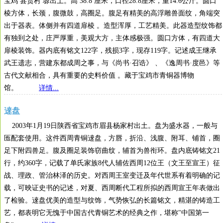
宝鸡 县贾村 塬出土。高 38.8 厘米，口径28.8厘米，重14.6公斤。圆口
棱方体，长颈，腹微鼓，高圈足。腹足有精美的高浮雕兽面纹，角端突
出于器表。体侧并有四道扉棱 。造型浑厚，工艺精美。此器造型纹饰都
有独到之处，庄严厚重，美观大方，主体感极强。圆口方体，有四道大
扉棱装饰。器内底有铭文122字，残损3字，现存119字。记述成王继承
武王遗志，营建东都成周之事，与《尚书·召诰》 、《逸周书·度邑》等
古代文献相合，具有重要的史料价值 。藏于宝鸡市青铜器博物
馆。
详情...
逨盘
2003年1月19日陕西省宝鸡市眉县杨家村出土。盘为盛水器，一般与
匜配套使用。这件西周青铜逨盘，方唇，折沿、浅腹、附耳、铺首，圈
足下附四兽足。腹及圈足装饰窃曲纹，辅首为兽衔环。盘内底铸铭文21
行，约360字，记载了单氏家族8代人辅佐西周12位王（文王至宣王）征
战、理政、管治林泽的历史。对西周王室变迁及年代世系有着明确的记
载，可映证史书的记述，对夏、西周断代工程所拟的西周宣王年表做出
了检验。逨盘优美的造型与纹饰，气势恢弘的长篇铭文，精湛的铸造工
艺，都表明它无愧于中国古代青铜艺术的经典之作，堪称"中国第一