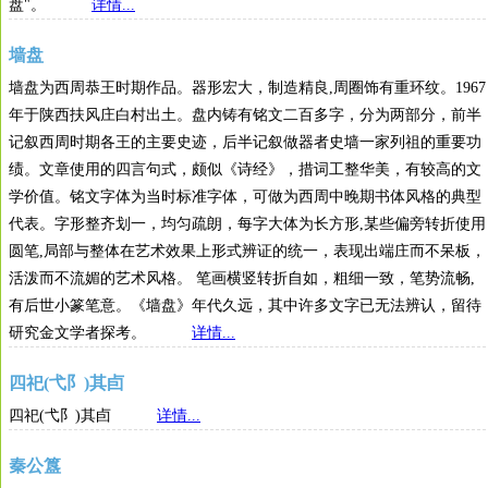
盘"。
详情...
墙盘
墙盘为西周恭王时期作品。器形宏大，制造精良,周圈饰有重环纹。1967
年于陕西扶风庄白村出土。盘内铸有铭文二百多字，分为两部分，前半
记叙西周时期各王的主要史迹，后半记叙做器者史墙一家列祖的重要功
绩。文章使用的四言句式，颇似《诗经》，措词工整华美，有较高的文
学价值。铭文字体为当时标准字体，可做为西周中晚期书体风格的典型
代表。字形整齐划一，均匀疏朗，每字大体为长方形,某些偏旁转折使用
圆笔,局部与整体在艺术效果上形式辨证的统一，表现出端庄而不呆板，
活泼而不流媚的艺术风格。 笔画横竖转折自如，粗细一致，笔势流畅,
有后世小篆笔意。《墙盘》年代久远，其中许多文字已无法辨认，留待
研究金文学者探考。
详情...
四祀(弋阝)其卣
四祀(弋阝)其卣
详情...
秦公簋