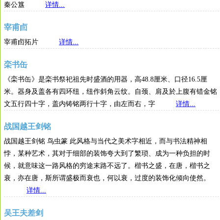
秦公簋
详情...
宰甫卣
宰甫卣拓片
详情...
栾书缶
《栾书缶》是栾书祭祀祖先时盛酒的用器，高48.8厘米、口径16.5厘
米。器身及盖各有四环纽，纽作斜角云纹。自颈、肩及於上腹有错金铭
文五行四十字，盖内铸铭两行十字，由左而右，字
详情...
战国越王剑铭
战国越王剑铭 鸟虫篆 此风格与当代之美术字相近，而与书法精神相
悖，某种艺术，其对于细部的装饰夸大到了繁琐、成为一种负担的时
候，就意味这一路风格的穷途末路不远了。楷书之盛，在唐，楷书之
衰，亦在唐，斯所谓盛极而衰也，何以衰，过度的装饰化倾向使然。
详情...
吴王夫差剑