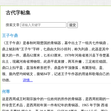
古代字帖集
搜索文章:
王子午鼎
《王子午鼎》是春秋时期楚国的青铜器，墓中出土了一组共七件铜鼎，
鼎上铭刻有“王子午”字样，七鼎由大到小排列，称为列鼎，此器是其中
最大的一件。通高62厘米，匕长63厘米。1978年河南省淅川县下寺楚墓
出土，现藏河南省博物馆。此鼎平底束腰，两耳外撇，三足粗壮稳固。
鼎口上扣平盖，盖顶有桥形把手。鼎盖作平顶微弧，有圜形钮。盖、
颈、腹内壁均铸铭文，腹铭84字，记述王子午作器的用途和歌颂自己的
功德。
详情...
何尊
这是西周成王时期宗族中的一位姓何的所作的青铜器，是西周初期的一
件珍贵艺术品，是西周初年第一件有纪年的青铜器。1965 年于陕 西省